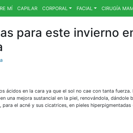
RE MÍ
CAPILAR
CORPORAL
FACIAL
CIRUGÍA MAM
as para este invierno e
a
da
los ácidos en la cara ya que el sol no cae con tanta fuerza
 una mejora sustancial en la piel, renovándola, dándole br
, para el acné y sus cicatrices, en pieles hiperpigmentadas