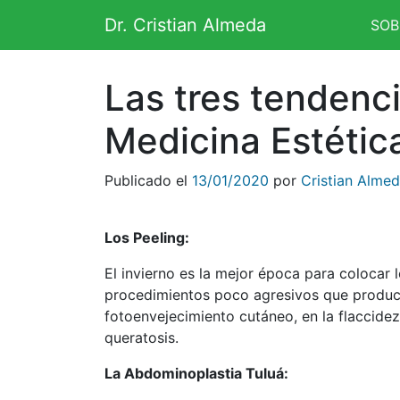
Saltar al contenido
Dr. Cristian Almeda
SOB
Navegación principal
Las tres tendenci
Medicina Estétic
Publicado el
13/01/2020
por
Cristian Alme
Los Peeling:
El invierno es la mejor época para colocar 
procedimientos poco agresivos que producen
fotoenvejecimiento cutáneo, en la flaccidez
queratosis.
La Abdominoplastia Tuluá: