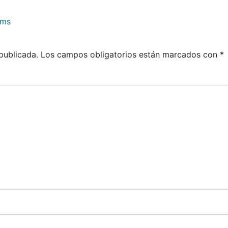
adas
rms
publicada.
Los campos obligatorios están marcados con
*