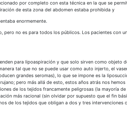
ucionado por completo con esta técnica en la que se permi
aspiración de esta zona del abdomen estaba prohibida y
umentaba enormemente.
o, pero no es para todos los públicos. Los pacientes con u
venden para lipoaspiración y que solo sirven como objeto d
nera tal que no se puede usar como auto injerto, el vase
ducen grandes seromas), lo que se impone es la liposucción
rujano; pero más allá de esto, estos años atrás nos hemos
iones de los tejidos francamente peligrosas (la mayoría d
ación más racional (sin olvidar por supuesto que el fin bás
mos de los tejidos que obligan a dos y tres intervenciones